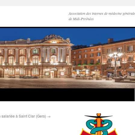
Association des internes de médecine générale
de Midi-Pyrénées
salariée à Saint Clar (Gers)
→