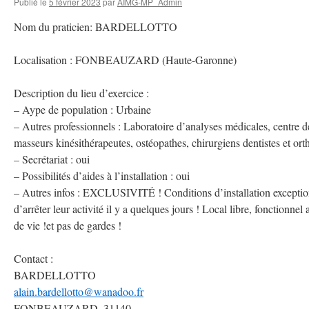
Publié le
5 février 2023
par
AIMG-MP_Admin
Nom du praticien: BARDELLOTTO
Localisation : FONBEAUZARD (Haute-Garonne)
Description du lieu d’exercice :
– Aype de population : Urbaine
– Autres professionnels : Laboratoire d’analyses médicales, centre d
masseurs kinésithérapeutes, ostéopathes, chirurgiens dentistes et ort
– Secrétariat : oui
– Possibilités d’aides à l’installation : oui
– Autres infos : EXCLUSIVITÉ ! Conditions d’installation exceptio
d’arrêter leur activité il y a quelques jours ! Local libre, fonction
de vie !et pas de gardes !
Contact :
BARDELLOTTO
alain.bardellotto@wanadoo.fr
FONBEAUZARD, 31140