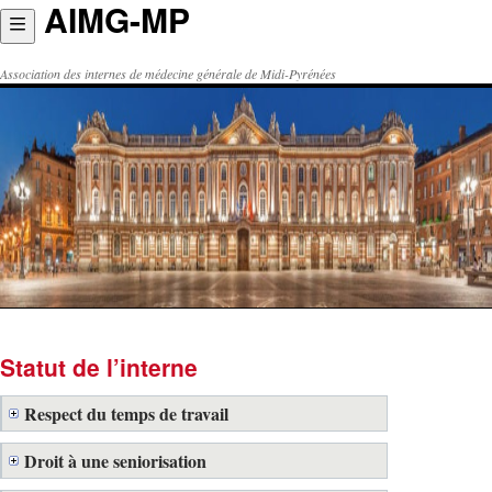
AIMG-MP
Aller
au
contenu
Association des internes de médecine générale de Midi-Pyrénées
Statut de l’interne
Respect du temps de travail
Droit à une seniorisation