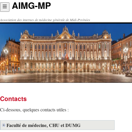
AIMG-MP
Aller
au
contenu
Association des internes de médecine générale de Midi-Pyrénées
Contacts
Ci-dessous, quelques contacts utiles :
Faculté de médecine, CHU et DUMG