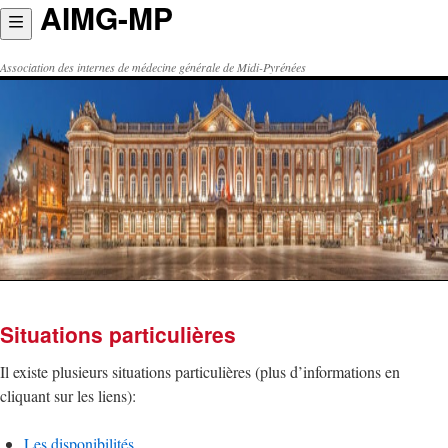
AIMG-MP
Aller
au
contenu
Association des internes de médecine générale de Midi-Pyrénées
Situations particulières
Il existe plusieurs situations particulières (plus d’informations en
cliquant sur les liens):
Les disponibilités