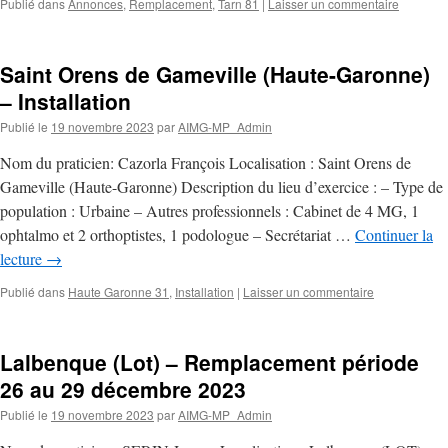
Publié dans
Annonces
,
Remplacement
,
Tarn 81
|
Laisser un commentaire
Saint Orens de Gameville (Haute-Garonne)
– Installation
Publié le
19 novembre 2023
par
AIMG-MP_Admin
Nom du praticien: Cazorla François Localisation : Saint Orens de
Gameville (Haute-Garonne) Description du lieu d’exercice : – Type de
population : Urbaine – Autres professionnels : Cabinet de 4 MG, 1
ophtalmo et 2 orthoptistes, 1 podologue – Secrétariat …
Continuer la
lecture
→
Publié dans
Haute Garonne 31
,
Installation
|
Laisser un commentaire
Lalbenque (Lot) – Remplacement période
26 au 29 décembre 2023
Publié le
19 novembre 2023
par
AIMG-MP_Admin