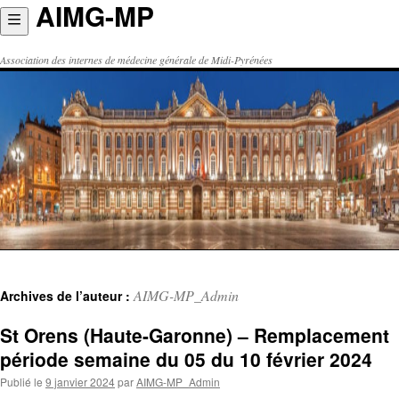
AIMG-MP
Aller
au
contenu
Association des internes de médecine générale de Midi-Pyrénées
AIMG-MP_Admin
Archives de l’auteur :
St Orens (Haute-Garonne) – Remplacement
période semaine du 05 du 10 février 2024
Publié le
9 janvier 2024
par
AIMG-MP_Admin