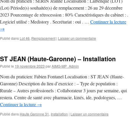
Nom du praticien : SERIN Jeanne Localisation : Lalbenque (LOT)
(Lot) Période(s) souhaitée(s) de remplacement : 26 au 29 décembre
2023 Pourcentage de rétrocession : 80% Caractéristiques du cabinet : .
Logiciel utilisé : Medistory . Secrétariat : oui . …
Continuer la lecture
→
Publié dans
Lot 46
,
Remplacement
|
Laisser un commentaire
ST JEAN (Haute-Garonne) – Installation
Publié le
19 novembre 2023
par
AIMG-MP_Admin
Nom du praticien: Fabien Fontanel Localisation : ST JEAN (Haute-
Garonne) Description du lieu d’exercice : – Type de population :
Rurale – Autres professionels : Collaborateur 3 jours par semaine, qui
restera. Centre de santé avec pharmacie, kinés, ide, podologues, …
Continuer la lecture
→
Publié dans
Haute Garonne 31
,
Installation
|
Laisser un commentaire