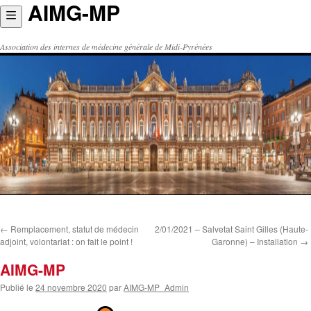
AIMG-MP
Aller
au
contenu
Association des internes de médecine générale de Midi-Pyrénées
←
Remplacement, statut de médecin
2/01/2021 – Salvetat Saint Gilles (Haute-
adjoint, volontariat : on fait le point !
Garonne) – Installation
→
AIMG-MP
Publié le
24 novembre 2020
par
AIMG-MP_Admin