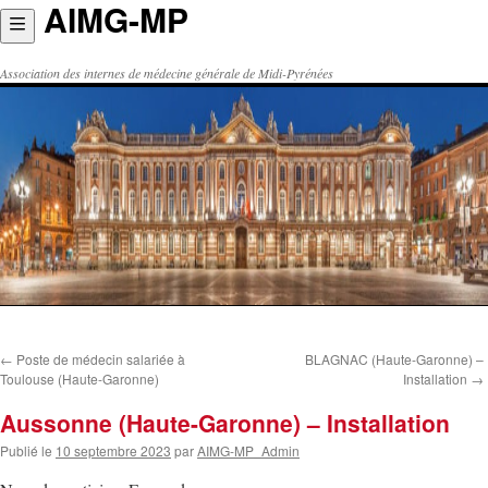
AIMG-MP
Aller
au
contenu
Association des internes de médecine générale de Midi-Pyrénées
←
Poste de médecin salariée à
BLAGNAC (Haute-Garonne) –
Toulouse (Haute-Garonne)
Installation
→
Aussonne (Haute-Garonne) – Installation
Publié le
10 septembre 2023
par
AIMG-MP_Admin