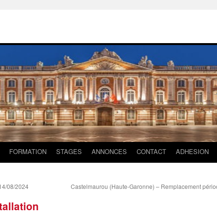
FORMATION
STAGES
ANNONCES
CONTACT
ADHESION
14/08/2024
Castelmaurou (Haute-Garonne) – Remplacement période
allation