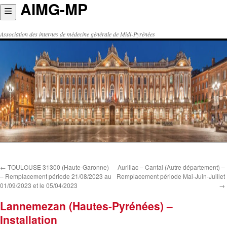
AIMG-MP
Aller
au
contenu
Association des internes de médecine générale de Midi-Pyrénées
←
TOULOUSE 31300 (Haute-Garonne)
Aurillac – Cantal (Autre département) –
– Remplacement période 21/08/2023 au
Remplacement période Mai-Juin-Juillet
01/09/2023 et le 05/04/2023
→
Lannemezan (Hautes-Pyrénées) –
Installation