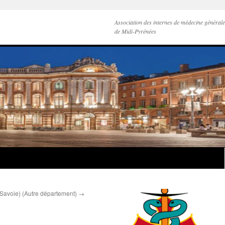
Association des internes de médecine générale
de Midi-Pyrénées
 Savoie) (Autre département)
→