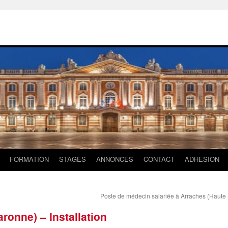
FORMATION
STAGES
ANNONCES
CONTACT
ADHESION
Poste de médecin salariée à Arraches (Haute
ronne) – Installation