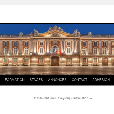
FORMATION
STAGES
ANNONCES
CONTACT
ADHESION
Onet-le-Château (Aveyron) – Installation
→