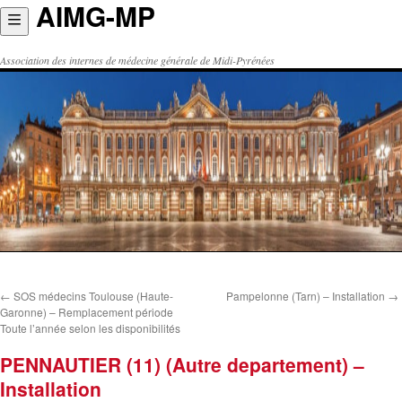
AIMG-MP
Aller
au
contenu
Association des internes de médecine générale de Midi-Pyrénées
←
SOS médecins Toulouse (Haute-
Pampelonne (Tarn) – Installation
→
Garonne) – Remplacement période
Toute l’année selon les disponibilités
PENNAUTIER (11) (Autre departement) –
Installation