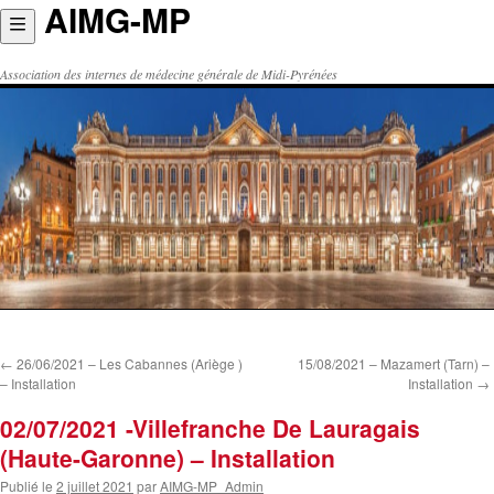
AIMG-MP
Aller
au
contenu
Association des internes de médecine générale de Midi-Pyrénées
←
26/06/2021 – Les Cabannes (Ariège )
15/08/2021 – Mazamert (Tarn) –
– Installation
Installation
→
02/07/2021 -Villefranche De Lauragais
(Haute-Garonne) – Installation
Publié le
2 juillet 2021
par
AIMG-MP_Admin