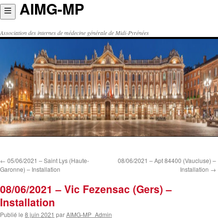
AIMG-MP
Aller
au
contenu
Association des internes de médecine générale de Midi-Pyrénées
←
05/06/2021 – Saint Lys (Haute-
08/06/2021 – Apt 84400 (Vaucluse) –
Garonne) – Installation
Installation
→
08/06/2021 – Vic Fezensac (Gers) –
Installation
Publié le
8 juin 2021
par
AIMG-MP_Admin