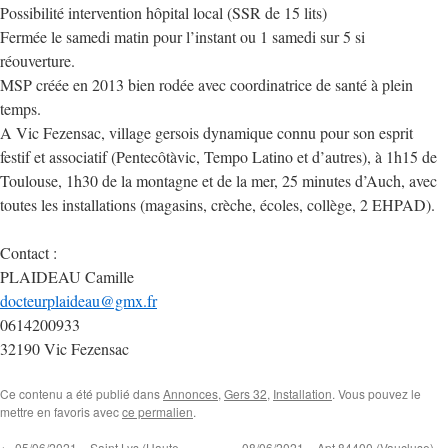
Possibilité intervention hôpital local (SSR de 15 lits)
Fermée le samedi matin pour l’instant ou 1 samedi sur 5 si
réouverture.
MSP créée en 2013 bien rodée avec coordinatrice de santé à plein
temps.
A Vic Fezensac, village gersois dynamique connu pour son esprit
festif et associatif (Pentecôtàvic, Tempo Latino et d’autres), à 1h15 de
Toulouse, 1h30 de la montagne et de la mer, 25 minutes d’Auch, avec
toutes les installations (magasins, crèche, écoles, collège, 2 EHPAD).
Contact :
PLAIDEAU Camille
docteurplaideau@gmx.fr
0614200933
32190 Vic Fezensac
Ce contenu a été publié dans
Annonces
,
Gers 32
,
Installation
. Vous pouvez le
mettre en favoris avec
ce permalien
.
←
05/06/2021 – Saint Lys (Haute-
08/06/2021 – Apt 84400 (Vaucluse) –