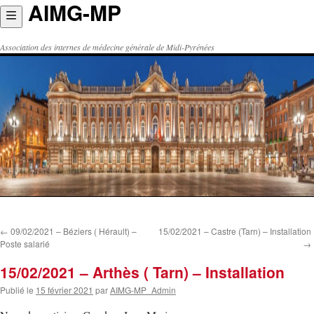
AIMG-MP
Aller
au
contenu
Association des internes de médecine générale de Midi-Pyrénées
←
09/02/2021 – Béziers ( Hérault) –
15/02/2021 – Castre (Tarn) – Installation
Poste salarié
→
15/02/2021 – Arthès ( Tarn) – Installation
Publié le
15 février 2021
par
AIMG-MP_Admin