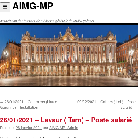
AIMG-MP
Aller
au
contenu
Association des internes de médecine générale de Midi-Pyrénées
←
26/01/2021 – Colomiers (Haute-
09/02/2021 – Cahors ( Lot ) – Poste
Garonne) – Installation
salarié
→
26/01/2021 – Lavaur ( Tarn) – Poste salarié
Publié le
26 janvier 2021
par
AIMG-MP_Admin