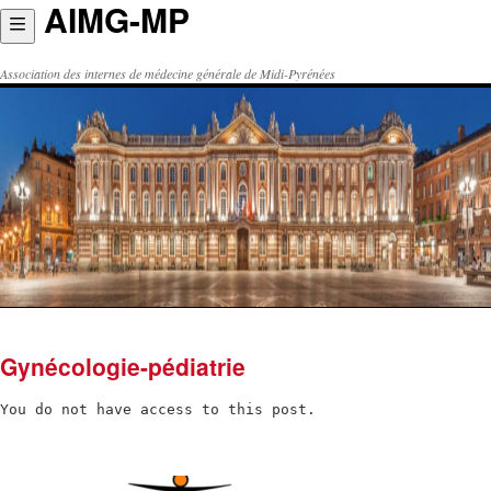
AIMG-MP
Aller
au
contenu
Association des internes de médecine générale de Midi-Pyrénées
Gynécologie-pédiatrie
You do not have access to this post.