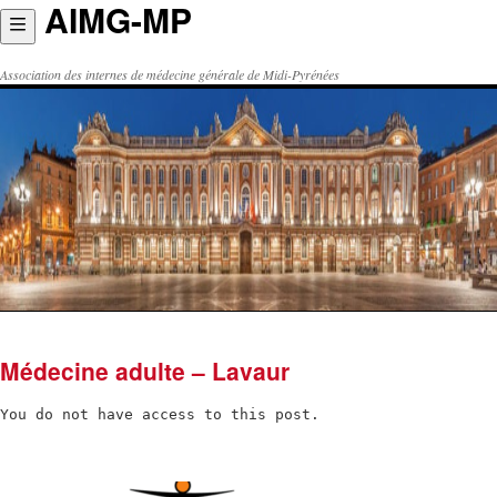
AIMG-MP
Aller
au
contenu
Association des internes de médecine générale de Midi-Pyrénées
Médecine adulte – Lavaur
You do not have access to this post.